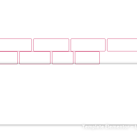
dos com código limpo, performance e liberdade de persona
g Pages WP
Academias
Advocacia
Infoprodut
 RedM
Sistemas
Baas
Todos
Template Elementor – 
R$
19