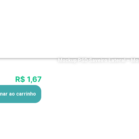
Mockup PSD Saveiro Lateral – Mo
R$ 1,67
12x de
nar ao carrinho