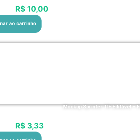
R$ 10,00
12x de
nar ao carrinho
Mockup Sprinter TIF Editável – 
R$
5
R$ 3,33
12x de