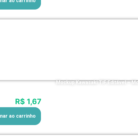
nar ao carrinho
Mockup Kawasaki TIF Editável – M
R$ 1,67
12x de
nar ao carrinho