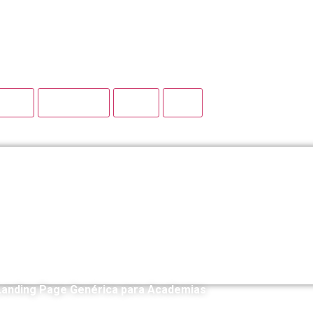
lização, encontre também mockups, facilidades de design
ores
Mockups
PSD
TIF
Landing Page Genérica para Academias
0,00
R$
120,00