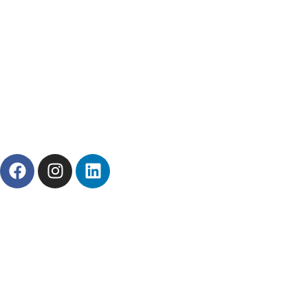
Redes Sociais
© 2025 Forcoder - Desenvolvimento de Sites e Sistemas 
Todos os direitos reservados
Powered by