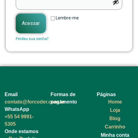
Lembre-me
Acessar
Perdeu sua senha?
Email
Formas de
Páginas
contato@forcoder.com.br
pagamento
Home
WhatsApp
Loja
+55 54 9991-
Blog
5305
Carrinho
Onde estamos
Minha conta